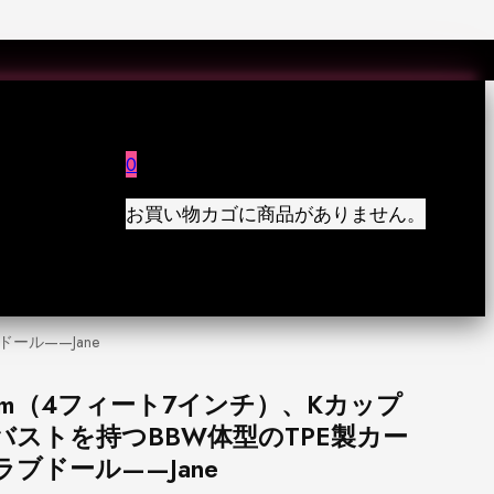
0
お買い物カゴに商品がありません。
ール——Jane
cm（4フィート7インチ）、Kカップ
バストを持つBBW体型のTPE製カー
ブドール——Jane