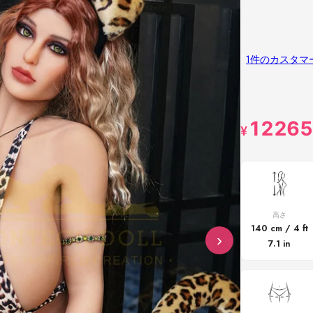
1件のカスタマ
12265
¥
高さ
140 cm / 4 ft
›
7.1 in