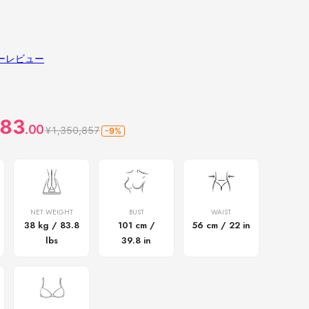
ーレビュー
83
.00
¥1,350,857
-9%
NET WEIGHT
BUST
WAIST
38 kg / 83.8
101 cm /
56 cm / 22 in
lbs
39.8 in