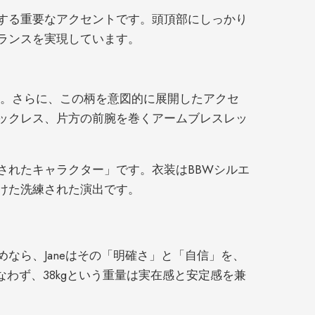
つ
する重要なアクセントです。頭頂部にしっかり
BW
ランスを実現しています。
体
型
の
す。さらに、この柄を意図的に展開したアクセ
PE
ックレス、片方の前腕を巻くアームブレスレッ
製
カ
ー
されたキャラクター」です。衣装はBBWシルエ
ヴ
けた洗練された演出です。
ィ
ー
な
なら、Janeはその「明確さ」と「自信」を、
ラ
わず、38kgという重量は実在感と安定感を兼
ブ
。
ド