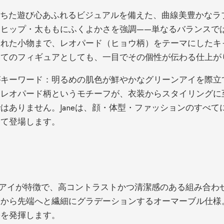
満ちた遊び心あふれるビジュアルを備えた、曲線美豊かなラブド
ヒップ・太ももにふくよかさを強調——単なるバランスで
された小物まで、レオパード（ヒョウ柄）をテーマにしたキ
K
してのフィギュアとしても、一目でその個性が伝わる仕上が
がキーワード：明るめの肌色が鮮やかなグリーンアイを際立
、レオパード柄というモチーフが、衣装からスタイリングに
はありません。Janeは、顔・体型・ファッションのすべ
して登場します。
ーンアイが特徴で、高コントラストかつ清潔感のある組み合
元から先端へと繊細にグラデーションするオーマーブル仕様
果を発揮します。