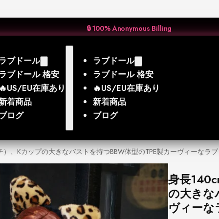
🔒 100% Anonymous Billing
ラブドール
ラブドール
ラブドール 格安
ラブドール 格安
🔥US/EU在庫あり
🔥US/EU在庫あり
新着商品
新着商品
ブログ
ブログ
ンチ）、Kカップの大きなバストを持つBBW体型のTPE製カーヴィーなラブド
身長140
の大きな
ヴィーなラ