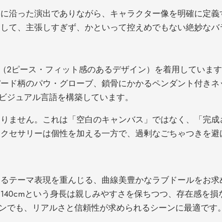
マに沿った演出でありながら、キャラクター像を明確に定義
B
和して、主張しすぎず、かといって控えめでもない絶妙なバ
キニ（2ピース・フィット感のあるデザイン）を着用していま
T
パード柄のパウ・グローブ、鎖骨にかかるペンダント付きネ
ビジュアル言語を構築しています。
りません。これは「空白のキャンバス」ではなく、「完成
アクセサリーは個性を加える一方で、過剰なごちゃつきを避
るテーマ表現を重んじる、曲線美豊かなラブドールをお求め
40cmという身長は親しみやすさを保ちつつ、存在感を損な
ンでも、リアルさと信頼性が求められるシーンに最適です