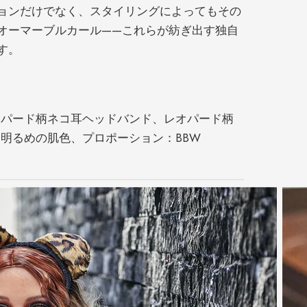
ー
ョンだけでなく、スタイリングによってもその
ル
オーマーブルカール——これらが紡ぎ出す独自
——
す。
ane
個
オパード柄ネコ耳ヘッドバンド、レオパード柄
明るめの肌色、プロポーション：BBW