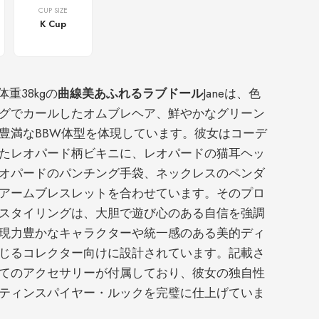
CUP SIZE
K Cup
体重38kgの
曲線美あふれるラブドール
Janeは、色
グでカールしたオムブレヘア、鮮やかなグリーン
豊満なBBW体型を体現しています。彼女はコーデ
たレオパード柄ビキニに、レオパードの猫耳ヘッ
オパードのパンチング手袋、ネックレスのペンダ
アームブレスレットを合わせています。そのプロ
スタイリングは、大胆で遊び心のある自信を強調
現力豊かなキャラクターや統一感のある美的ディ
じるコレクター向けに設計されています。記載さ
てのアクセサリーが付属しており、彼女の独自性
ティンスパイヤー・ルックを完璧に仕上げていま