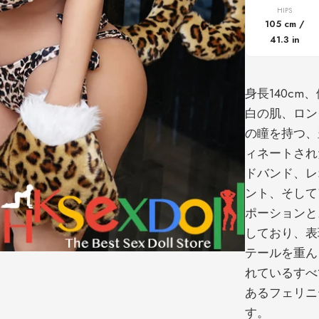
HIPS
105 cm /
41.3 in
身長140cm、
白の肌、ロン
の瞳を持つ、
ィネートされ
ドバンド、レ
ント、そして
ポーションと
しており、表
テールを重ん
れているすべ
あるフェリニ
す。