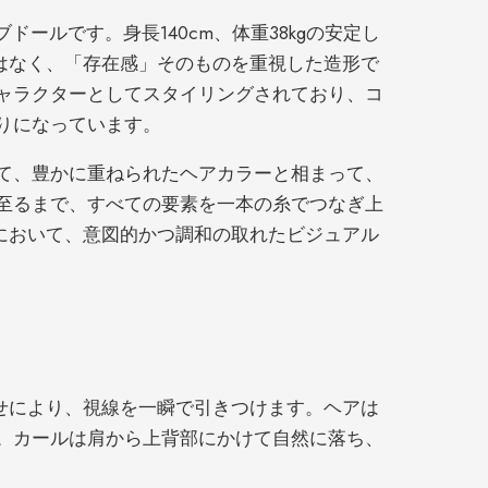
イ
ールです。身長140cm、体重38kgの安定し
ン
はなく、「存在感」そのものを重視した造形で
チ）、
ャラクターとしてスタイリングされており、コ
りになっています。
カ
ッ
て、豊かに重ねられたヘアカラーと相まって、
プ
至るまで、すべての要素を一本の糸でつなぎ上
の
てにおいて、意図的かつ調和の取れたビジュアル
大
き
な
バ
ス
ト
わせにより、視線を一瞬で引きつけます。ヘアは
を
。カールは肩から上背部にかけて自然に落ち、
持