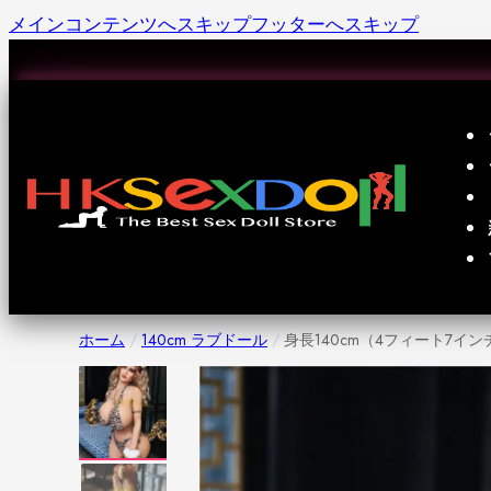
メインコンテンツへスキップ
フッターへスキップ
JPY, ¥
|
注文を追跡
|
お問い合わせ
ホーム
/
140cm ラブドール
/
身長140cm（4フィート7イ