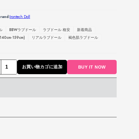
rand:
Irontech Doll
ル
BBWラブドール
ラブドール 格安
新着商品
0cm-159cm)
リアルラブドール
褐色肌ラブドール
お買い物カゴに追加
BUY IT NOW
身
長
40cm（4
フ
ィ
ー
ト