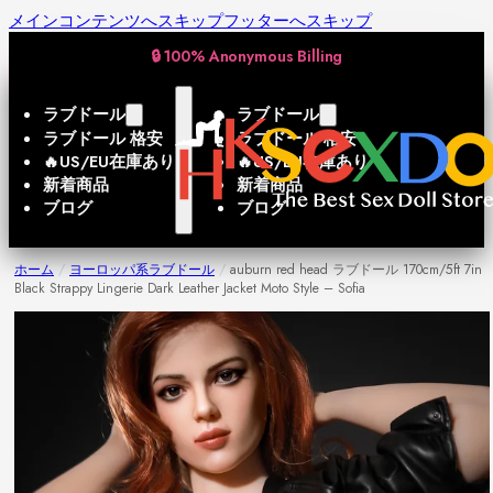
メインコンテンツへスキップ
フッターへスキップ
🔒 100% Anonymous Billing
JPY, ¥
ラブドール
ラブドール
ラブドール 格安
ラブドール 格安
🔥US/EU在庫あり
🔥US/EU在庫あり
新着商品
新着商品
ブログ
ブログ
ホーム
/
ヨーロッパ系ラブドール
/
auburn red head ラブドール 170cm/5ft 7in
Black Strappy Lingerie Dark Leather Jacket Moto Style – Sofia