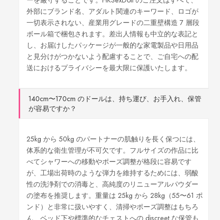
外部にブランド名、アダルト関連のキーワード、ロゴが
一切表示されない、産業用グレードの二重壁構造 7 層段
ボール箱で梱包されます。差出人情報も中立的な表記と
し、お届けしたパッケージが一般的な家電製品や日用品
と見分けがつかないよう配慮することで、ご自宅への配
送におけるプライバシーを最大限に保護いたします。
140cm〜170cm のドールは、持ち運び、お手入れ、保管
が容易ですか？
25kg から 50kg のパートナーの肌触りを長く保つには、
体系的な衛生管理が不可欠です。フルサイズの作品に比
べてシャワーへの移動やポーズ調整が格段に容易です
が、工場出荷時のような弾力を維持するためには、弱酸
性の洗浄剤での消毒と、高純度のリニューアルパウダー
の塗布を推奨します。重量は 25kg から 28kg（55〜61 ポ
ンド）と非常に扱いやすく、清掃やポーズ調整はもちろ
ん、ベッド下や標準的なチェストへの discreet な保管も