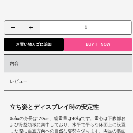
auburn
red
head
お買い物カゴに追加
BUY IT NOW
ラ
ブ
ド
内容
ー
ル
170cm/5ft
レビュー
7in
Black
Strappy
Lingerie
立ち姿とディスプレイ時の安定性
Dark
Leather
Sofiaの身長は170cm、総重量は40kgです。重心は下腹部お
Jacket
よび骨盤領域に集中しており、水平で平らな床面上に設置
Moto
した際に垂直方向への自然な姿勢を保ちます。両足の裏面