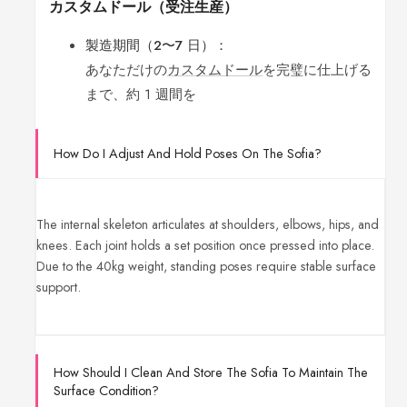
カスタムドール（受注生産）
製造期間（2〜7 日）：
あなただけの
カスタムドール
を完璧に仕上げる
まで、約 1 週間を
How Do I Adjust And Hold Poses On The Sofia?
The internal skeleton articulates at shoulders, elbows, hips, and
knees. Each joint holds a set position once pressed into place.
Due to the 40kg weight, standing poses require stable surface
support.
How Should I Clean And Store The Sofia To Maintain The
Surface Condition?