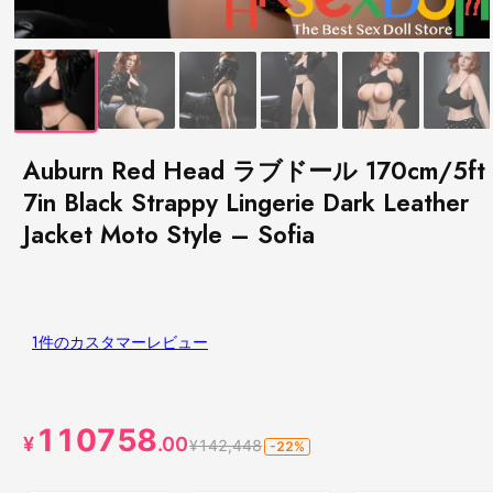
Auburn Red Head ラブドール 170cm/5ft
7in Black Strappy Lingerie Dark Leather
Jacket Moto Style – Sofia
1件のカスタマーレビュー
110758
¥
.00
¥142,448
-22%