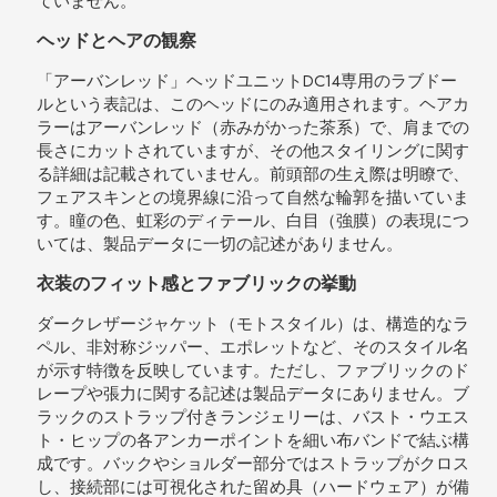
ていません。
ヘッドとヘアの観察
「アーバンレッド」ヘッドユニットDC14専用のラブドー
ルという表記は、このヘッドにのみ適用されます。ヘアカ
ラーはアーバンレッド（赤みがかった茶系）で、肩までの
長さにカットされていますが、その他スタイリングに関す
る詳細は記載されていません。前頭部の生え際は明瞭で、
フェアスキンとの境界線に沿って自然な輪郭を描いていま
す。瞳の色、虹彩のディテール、白目（強膜）の表現につ
いては、製品データに一切の記述がありません。
衣装のフィット感とファブリックの挙動
ダークレザージャケット（モトスタイル）は、構造的なラ
ペル、非対称ジッパー、エポレットなど、そのスタイル名
が示す特徴を反映しています。ただし、ファブリックのド
レープや張力に関する記述は製品データにありません。ブ
ラックのストラップ付きランジェリーは、バスト・ウエス
ト・ヒップの各アンカーポイントを細い布バンドで結ぶ構
成です。バックやショルダー部分ではストラップがクロス
し、接続部には可視化された留め具（ハードウェア）が備