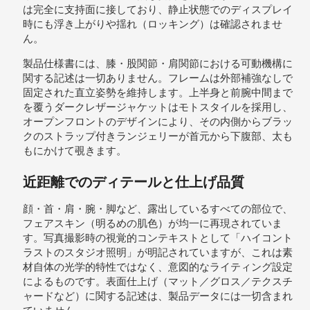
Style
は完全に支持面に接しており、静止状態でのディスプレイ
–
時にも浮き上がりや揺れ（ロッキング）は確認されませ
Sofia
ん。
個
製品仕様書には、膝・股関節・肩関節における可動機構に
関する記述は一切ありません。フレームは外部補強なしで
固定された直立姿勢を維持します。上半身と前腕中間まで
を覆うダークレザージャケットはモトスタイルを採用し、
オープンフロントのデザインにより、その内側からブラッ
クのストラップ付きランジェリーが首元から下腹部、太も
もにかけて覗きます。
近距離でのディテールと仕上げ品質
顔・首・肩・腕・脚など、露出しているすべての部位で、
フェアスキン（明るめの肌色）が均一に再現されていま
す。写真撮影時の視覚的コンテキストとして「ハイコント
ラストのスタジオ照明」が明記されていますが、これは素
材自体の光学的特性ではなく、意図的なライティング設定
によるものです。表面仕上げ（マット／グロス／テクスチ
ャードなど）に関する記述は、製品データには一切含まれ